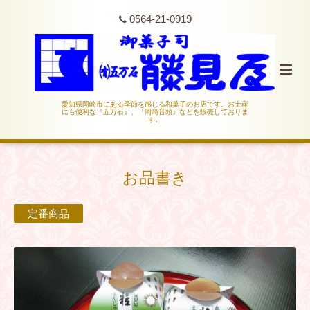
0564-21-0919
愛知県岡崎市にある季節を感じる和菓子のお店です。お土産
にも便利な『五万石』、『岡崎音頭』などを販売しておりま
す。
お品書き
定番商品