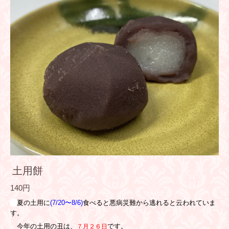
土用餅
140円
夏の土用に
(7/20〜8/6)
食べると悪病災難から逃れると云われていま
す。
今年の土用の丑は、
です。
７月２６日