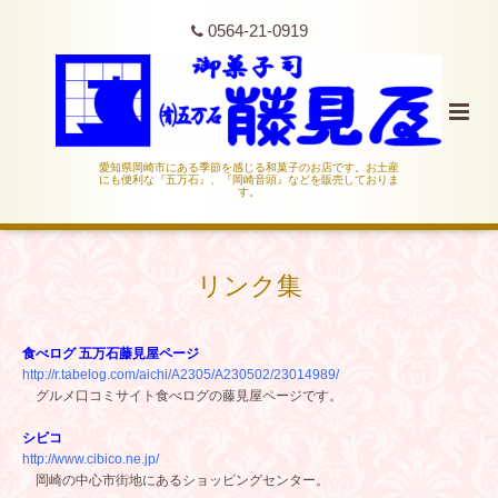
0564-21-0919
愛知県岡崎市にある季節を感じる和菓子のお店です。お土産
にも便利な『五万石』、『岡崎音頭』などを販売しておりま
す。
リンク集
食べログ 五万石藤見屋ページ
http://r.tabelog.com/aichi/A2305/A230502/23014989/
グルメ口コミサイト食べログの藤見屋ページです。
シビコ
http://www.cibico.ne.jp/
岡崎の中心市街地にあるショッピングセンター。